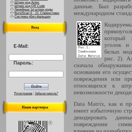
Штрих-код Aztec
данные. Был разра
Штрих-код QR Code
Линейные 1d штрих-коды
международном станда
BurstScan II - 1С Совместимо
Система «Без фальши»
Кодируемы
Вход
прямоугол
который 
уголок и
E-Mail:
белых мод
рис. 2). 
Пароль:
сначала обнаружива
основании его осущес
повреждения или пр
относящихся к штр
невозможности декодир
Регистрация
|
Забыли пароль?
Data Matrix, как и п
Наши партнеры
имеет избыточную стр
декодировать дан
повреждении симв
влияние на разработк