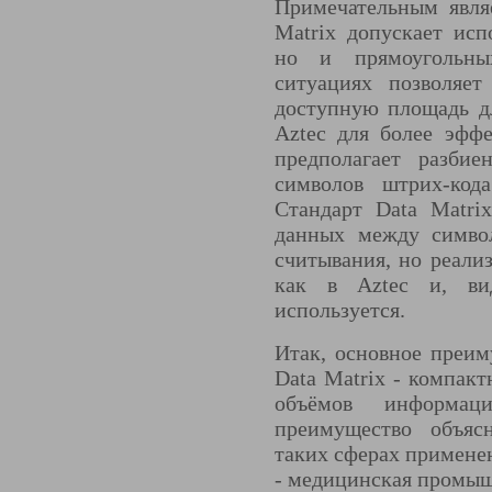
Примечательным являе
Matrix допускает исп
но и прямоугольны
ситуациях позволяет
доступную площадь д
Aztec для более эфф
предполагает разбие
символов штрих-код
Стандарт Data Matri
данных между символ
считывания, но реали
как в Aztec и, ви
используется.
Итак, основное преим
Data Matrix - компак
объёмов информа
преимущество объяс
таких сферах применен
- медицинская промыш