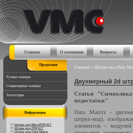
Главная
О компании
Вопросы
Продукция
Главная
»
Штрих-код Data Mat
Ручные сканеры
Двухмерный 2d штри
Стационарные сканеры
Статья "Символика
Аксессуары
недостатки"
Data Matrix - двухм
Информация
штрих-код), изображ
элементов – модулей
Штрих-код MicroPDF417
Штрих-код PDF417
позволяет кодироват
Штрих-код Data Matrix