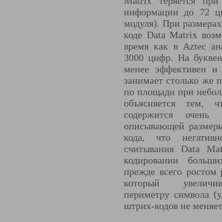
Matrix теряется при
информации до 72 ци
модуля). При размера
коде Data Matrix воз
время как в Aztec ан
3000 цифр. На букве
менее эффективен и 
занимает столько же 
по площади при небо
объясняется тем, 
содержится очень 
описывающей размеры
кода, что негатив
считывания Data Mat
кодировании больши
прежде всего ростом 
который увеличив
периметру символа (
штрих-кодов не меняет