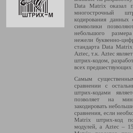
Data Matrix оказал
многострочный шт
кодирования данных 
символики позволяю
небольшого размера
нежели буквенно-циф
стандарта Data Matri
Aztec, т.к. Aztec явл
штрих-кодом, разрабо
всех предшествующих 
Самым существенны
сравнении с осталь
штрих-кодами являе
позволяет на мин
закодировать небольш
сравнения, если необх
Matrix штрих-код п
модулей, а Aztec – 1