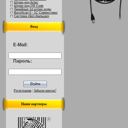
Штрих-код Aztec
Штрих-код QR Code
Линейные 1d штрих-коды
BurstScan II - 1С Совместимо
Система «Без фальши»
Вход
E-Mail:
Пароль:
Регистрация
|
Забыли пароль?
Наши партнеры