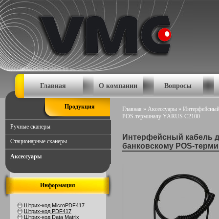
Главная
О компании
Вопросы
Продукция
Главная
»
Аксессуары
»
Интерфейсный
POS-терминалу YARUS C2100
Ручные сканеры
Интерфейсный кабель д
Стационарные сканеры
банковскому POS-терми
Аксессуары
Информация
Штрих-код MicroPDF417
Штрих-код PDF417
Штрих-код Data Matrix