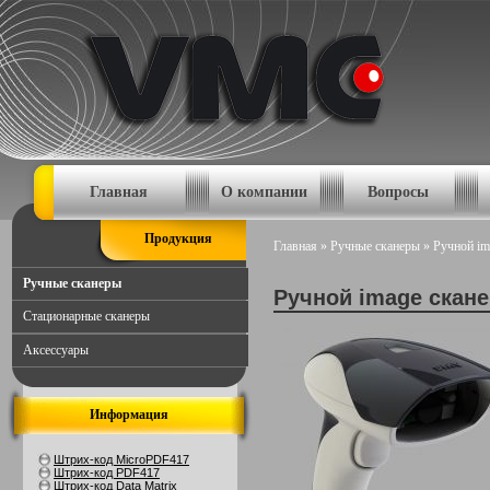
Главная
О компании
Вопросы
Продукция
Главная
»
Ручные сканеры
»
Ручной im
Ручные сканеры
Ручной image скан
Стационарные сканеры
Аксессуары
Информация
Штрих-код MicroPDF417
Штрих-код PDF417
Штрих-код Data Matrix