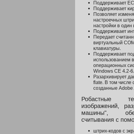
Поддерживает EC
Поддерживает кир
Позволяет изменя
настроечных штри
настройки в один 
Поддерживает ин
Передает считанн
виртуальный COM-
клавиатуры.
Поддерживает по
использованием 
операционных сис
Windows CE 4.2-6.
Разархивирует д
flate.
В том числе 
созданные
Adobe 
Робастные тех
изображений, ра
машины", обе
считывания с пом
штрих-кодов с эк