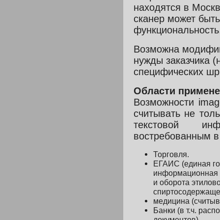
находятся в Москв
сканер может быт
функциональность
Возможна модифик
нужды заказчика 
специфических шр
Области примен
Возможности imag
считывать не тол
текстовой инфо
востребованным в
Торговля.
ЕГАИС (единая г
информационная 
и оборота этилово
спиртосодержащей
медицина (считыв
Банки
(в т.ч. рас
документов)
.