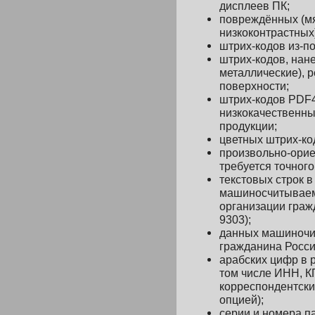
дисплеев ПК;
повреждённых (мя
низкоконтрастных
штрих-кодов из-п
штрих-кодов, нан
металлические), 
поверхности;
штрих-кодов PDF
низкокачественны
продукции;
цветных штрих-ко
произвольно-орие
требуется точног
текстовы
х
строк в
машиносчитывае
организации граж
9303);
данных машиночи
гражданина Росси
арабских цифр в 
том числе
ИНН, КП
корреспондентски
опцией
)
;
серии и номера п