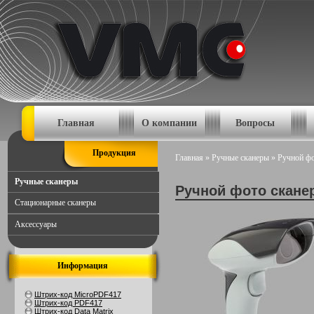
Главная
О компании
Вопросы
Продукция
Главная
»
Ручные сканеры
»
Ручной фо
Ручные сканеры
Ручной фото сканер
Стационарные сканеры
Аксессуары
Информация
Штрих-код MicroPDF417
Штрих-код PDF417
Штрих-код Data Matrix