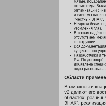
мятые, поцарапан
штрих-коды. Была
оптимизации счи
и системы нацио
"Честный ЗНАК"
.
Неяркая белая по
утомлени
я
глаз.
Высокая надёжнос
отсутствием меха
конструкции.
Вся документация
существенно упро
Разработчики и т
РФ. По договорён
добавлена специ
виды распознавае
Области примен
Возможности image
v2 делают его во
областях: розничн
ЗНАК
", реализаци