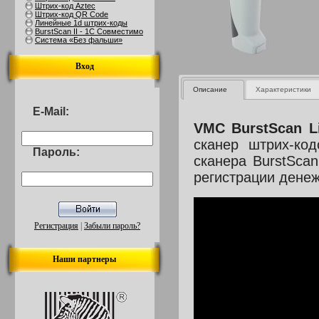
Штрих-код Aztec
Штрих-код QR Code
Линейные 1d штрих-коды
BurstScan II - 1С Совместимо
Система «Без фальши»
Вход
Описание
Xарактеристики
E-Mail:
VMC BurstScan Li
сканер штрих-ко
Пароль:
сканера
BurstSca
регистрации дене
Регистрация
|
Забыли пароль?
Наши партнеры